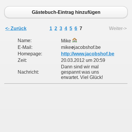
Gästebuch-Eintrag hinzufügen
<- Zurück
1
2
3
4
5
6
7
Weiter->
Name:
Mike
E-Mail:
mike
jacobshof.be
Homepage:
http://www.jacobshof.be
Zeit:
20.03.2012 um 20:59
Dann sind wir mal
Nachricht:
gespannt was uns
erwartet. Viel Glück!